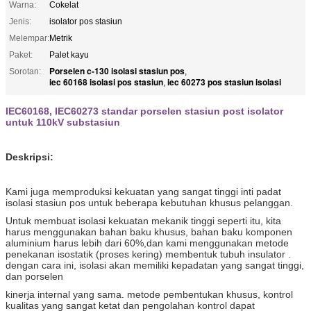
Warna:
Cokelat
Jenis:
isolator pos stasiun
Melempar:
Metrik
Paket:
Palet kayu
Porselen c-130 isolasi stasiun pos
Sorotan:
,
iec 60168 isolasi pos stasiun
iec 60273 pos stasiun isolasi
,
IEC60168, IEC60273 standar porselen stasiun post isolator
untuk 110kV substasiun
Deskripsi:
Kami juga memproduksi kekuatan yang sangat tinggi inti padat
isolasi stasiun pos untuk beberapa kebutuhan khusus pelanggan.
Untuk membuat isolasi kekuatan mekanik tinggi seperti itu, kita
harus menggunakan bahan baku khusus, bahan baku komponen
aluminium harus lebih dari 60%,dan kami menggunakan metode
penekanan isostatik (proses kering) membentuk tubuh insulator .
dengan cara ini, isolasi akan memiliki kepadatan yang sangat tinggi,
dan porselen
kinerja internal yang sama. metode pembentukan khusus, kontrol
kualitas yang sangat ketat dan pengolahan kontrol dapat