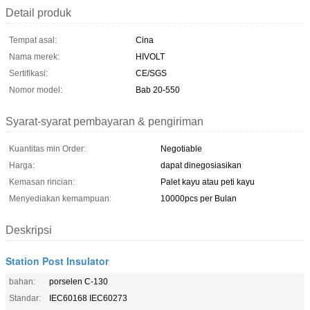
Detail produk
Tempat asal:
Cina
Nama merek:
HIVOLT
Sertifikasi:
CE/SGS
Nomor model:
Bab 20-550
Syarat-syarat pembayaran & pengiriman
Kuantitas min Order:
Negotiable
Harga:
dapat dinegosiasikan
Kemasan rincian:
Palet kayu atau peti kayu
Menyediakan kemampuan:
10000pcs per Bulan
Deskripsi
Station Post Insulator
bahan:
porselen C-130
Standar:
IEC60168 IEC60273