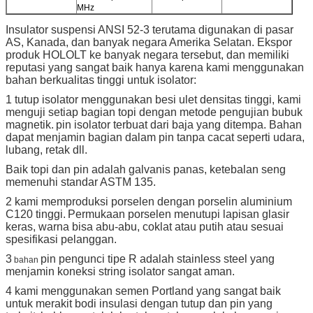
MHz
Insulator suspensi ANSI 52-3 terutama digunakan di pasar
AS, Kanada, dan banyak negara Amerika Selatan. Ekspor
produk HOLOLT ke banyak negara tersebut, dan memiliki
reputasi yang sangat baik hanya karena kami menggunakan
bahan berkualitas tinggi untuk isolator:
1 tutup isolator menggunakan besi ulet densitas tinggi, kami
menguji setiap bagian topi dengan metode pengujian bubuk
magnetik.
pin isolator terbuat dari baja yang ditempa. Bahan
dapat menjamin bagian dalam pin tanpa cacat seperti udara,
lubang, retak dll.
Baik topi dan pin adalah galvanis panas, ketebalan seng
memenuhi standar ASTM 135.
2 kami memproduksi porselen dengan porselin aluminium
C120 tinggi.
Permukaan porselen menutupi lapisan glasir
keras, warna bisa abu-abu, coklat atau putih atau sesuai
spesifikasi pelanggan.
3
pin pengunci tipe R adalah stainless steel yang
bahan
menjamin koneksi string isolator sangat aman.
4 kami menggunakan semen Portland yang sangat baik
untuk merakit bodi insulasi dengan tutup dan pin yang