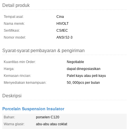
Detail produk
Tempat asal:
Cina
Nama merek:
HIVOLT
Sertifikasi:
CS/IEC
Nomor model:
ANSI 52-3
Syarat-syarat pembayaran & pengiriman
Kuantitas min Order:
Negotiable
Harga:
dapat dinegosiasikan
Kemasan rincian:
Palet kayu atau peti kayu
Menyediakan kemampuan:
50, 000pcs per bulan
Deskripsi
Porcelain Suspension Insulator
Bahan:
porselen C120
Warna glasir:
abu-abu atau coklat