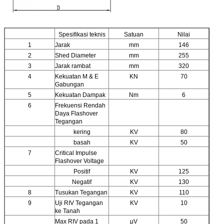
Spesifikasi teknis
Satuan
Nilai
1
Jarak
mm
146
2
Shed Diameter
mm
255
3
Jarak rambat
mm
320
4
Kekuatan M & E
KN
70
Gabungan
5
Kekuatan Dampak
Nm
6
6
Frekuensi Rendah
Daya Flashover
Tegangan
kering
KV
80
basah
KV
50
7
Critical Impulse
Flashover Voltage
Positif
KV
125
Negatif
KV
130
8
Tusukan Tegangan
KV
110
9
Uji RIV Tegangan
KV
10
ke Tanah
Max RIV pada 1
μV
50