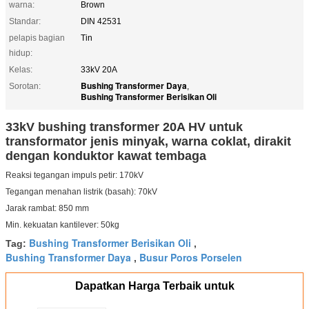
warna:
Brown
Standar:
DIN 42531
pelapis bagian
Tin
hidup:
Kelas:
33kV 20A
Bushing Transformer Daya
Sorotan:
,
Bushing Transformer Berisikan Oli
33kV bushing transformer 20A HV untuk
transformator jenis minyak, warna coklat, dirakit
dengan konduktor kawat tembaga
Reaksi tegangan impuls petir: 170kV
Tegangan menahan listrik (basah): 70kV
Jarak rambat: 850 mm
Min. kekuatan kantilever: 50kg
Bushing Transformer Berisikan Oli
Tag:
,
Bushing Transformer Daya
Busur Poros Porselen
,
Dapatkan Harga Terbaik untuk