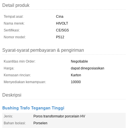
Detail produk
Tempat asal:
Cina
Nama merek:
HIVOLT
Sertifikasi:
CE/SGS
Nomor model:
P512
Syarat-syarat pembayaran & pengiriman
Kuantitas min Order:
Negotiable
Harga:
dapat dinegosiasikan
Kemasan rincian:
Karton
Menyediakan kemampuan:
10000
Deskripsi
Bushing Trafo Tegangan Tinggi
Jenis:
Poros transformator porcelain HV
Bahan Isolasi:
Porselen