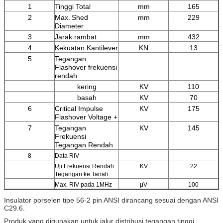
1
Tinggi Total
mm
165
2
Max.
Shed
mm
229
Diameter
3
Jarak rambat
mm
432
4
Kekuatan Kantilever
KN
13
5
Tegangan
Flashover frekuensi
rendah
kering
KV
110
basah
KV
70
6
Critical Impulse
KV
175
Flashover Voltage +
7
Tegangan
KV
145
Frekuensi
Tegangan Rendah
8
Data RIV
Uji Frekuensi Rendah
KV
22
Tegangan ke Tanah
Max. RIV pada 1MHz
μV
100
Insulator porselen tipe 56-2 pin ANSI dirancang sesuai dengan ANSI
C29.6.
Produk yang digunakan untuk jalur distribusi tegangan tinggi.