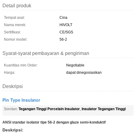
Detail produk
Tempat asal:
Cina
Nama merek:
HIVOLT
Sertifikasi:
CE/SGS
Nomor model:
56-2
Syarat-syarat pembayaran & pengiriman
Kuantitas min Order:
Negotiable
Harga:
dapat dinegosiasikan
Deskripsi
Pin Type Insulator
Tegangan Tinggi Porcelain Insulator
Insulator Tegangan Tinggi
Sorotan:
,
ANSI standar isolator tipe 56-2 dengan glaze semi-konduktif
Deskripsi: